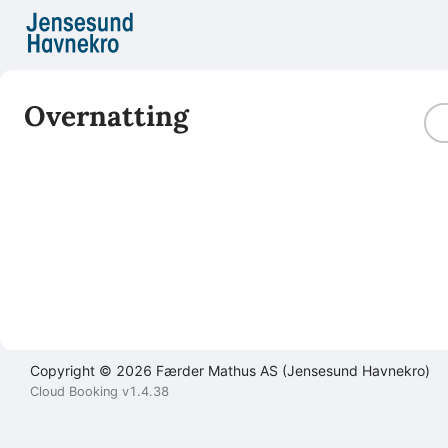
Filter
Brukeravtale
Personvernerklæring
Kontakt
oss
Overnatting
Lukk
Lukk
Lukk
Send
Copyright © 2026 Færder Mathus AS (Jensesund Havnekro)
Cloud Booking v1.4.38